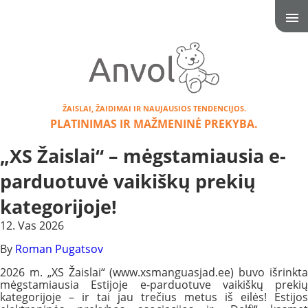
ŽAISLAI, ŽAIDIMAI IR NAUJAUSIOS TENDENCIJOS.
PLATINIMAS IR MAŽMENINĖ PREKYBA.
„XS Žaislai“ – mėgstamiausia e-
parduotuvė vaikiškų prekių
kategorijoje!
12. Vas 2026
By
Roman Pugatsov
2026 m. „XS Žaislai“ (www.xsmanguasjad.ee) buvo išrinkta
mėgstamiausia Estijoje e-parduotuve vaikiškų prekių
kategorijoje – ir tai jau trečius metus iš eilės! Estijos