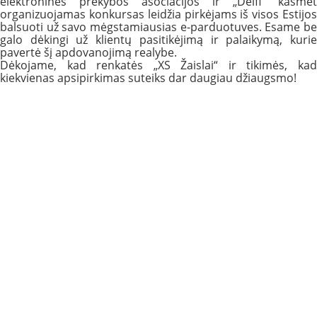
elektroninės prekybos asociacijos ir „Delfi“ kasmet
organizuojamas konkursas leidžia pirkėjams iš visos Estijos
balsuoti už savo mėgstamiausias e-parduotuves. Esame be
galo dėkingi už klientų pasitikėjimą ir palaikymą, kurie
pavertė šį apdovanojimą realybe.
Dėkojame, kad renkatės „XS Žaislai“ ir tikimės, kad
kiekvienas apsipirkimas suteiks dar daugiau džiaugsmo!