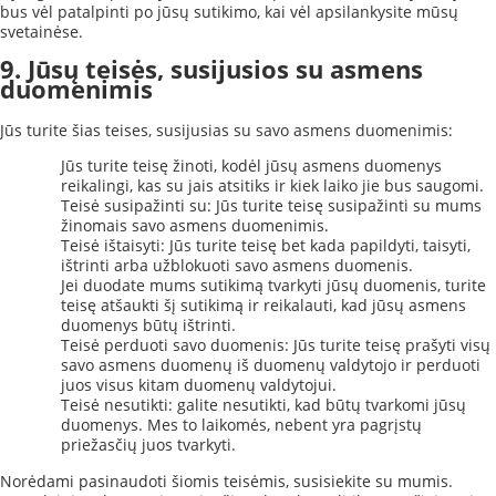
bus vėl patalpinti po jūsų sutikimo, kai vėl apsilankysite mūsų
svetainėse.
9. Jūsų teisės, susijusios su asmens
duomenimis
Jūs turite šias teises, susijusias su savo asmens duomenimis:
Jūs turite teisę žinoti, kodėl jūsų asmens duomenys
reikalingi, kas su jais atsitiks ir kiek laiko jie bus saugomi.
Teisė susipažinti su: Jūs turite teisę susipažinti su mums
žinomais savo asmens duomenimis.
Teisė ištaisyti: Jūs turite teisę bet kada papildyti, taisyti,
ištrinti arba užblokuoti savo asmens duomenis.
Jei duodate mums sutikimą tvarkyti jūsų duomenis, turite
teisę atšaukti šį sutikimą ir reikalauti, kad jūsų asmens
duomenys būtų ištrinti.
Teisė perduoti savo duomenis: Jūs turite teisę prašyti visų
savo asmens duomenų iš duomenų valdytojo ir perduoti
juos visus kitam duomenų valdytojui.
Teisė nesutikti: galite nesutikti, kad būtų tvarkomi jūsų
duomenys. Mes to laikomės, nebent yra pagrįstų
priežasčių juos tvarkyti.
Norėdami pasinaudoti šiomis teisėmis, susisiekite su mumis.