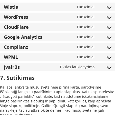
Wistia
Funkciniai
Consent
to
WordPress
Funkciniai
service
Consent
wistia
to
CloudFlare
Funkciniai
service
Consent
wordpres
to
Google Analytics
Funkciniai
service
Consent
cloudflar
to
Complianz
Funkciniai
service
Consent
google-
to
WPML
Funkciniai
analytics
service
Consent
complian
to
Įvairūs
Tikslas laukia tyrimo
service
Consent
wpml
to
7. Sutikimas
service
Įvairūs
Kai apsilankysite mūsų svetainėje pirmą kartą, parodysime
iššokantįjį langą su paaiškinimu apie slapukus. Kai tik spustelėsite
„Išsaugoti parinktis“, sutinkate, kad naudotume iššokančiajame
lange pasirinktas slapukų ir papildinių kategorijas, kaip aprašyta
šioje slapukų politikoje. Galite išjungti slapukų naudojimą savo
naršyklėje, tačiau atkreipkite dėmesį, kad mūsų svetainė gali
nebeveikti tinkamai.