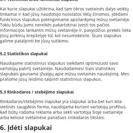
Kai kurie slapukai užtikrina, kad tam tikros svetainės dalys veiktų
tinkamai ir kad jūsų naudotojo nuostatos liktų žinomos. Įdėdami
funkcinius slapukus palengviname apsilankymą mūsų svetainėje.
Tokiu būdu Jums nereikės pakartotinai įvesti tos pačios
informacijos lankantis mūsų svetainėje ir, pavyzdžiui, prekės lieka
Jūsų pirkinių krepšelyje tol, kol nesumokėsite. Šiuos slapukus
galime patalpinti be jūsų sutikimo.
5.2 Statistikos slapukai
Naudojame statistinius slapukus siekdami optimizuoti savo
vartotojų patirtį svetainėje. Naudodamiesi šiais statistikos
slapukais gauname įžvalgų apie mūsų svetainės naudojimą. Mes
prašome jūsų leidimo talpinti statistinius slapukus.
5.3 Rinkodaros / stebėjimo slapukai
Rinkodaros/stebėjimo slapukai yra slapukai arba bet kuri kita
vietinės saugyklos forma, naudojama kuriant vartotojų profilius,
kad būtų rodoma reklama arba sekti vartotoją šioje svetainėje
arba keliose svetainėse panašiais rinkodaros tikslais.
6. Įdėti slapukai