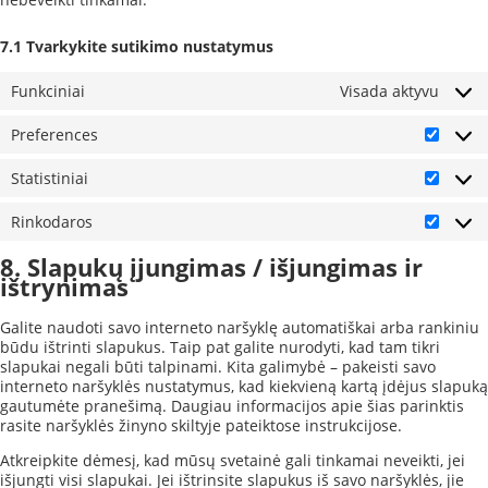
7.1 Tvarkykite sutikimo nustatymus
Funkciniai
Visada aktyvu
Preferences
Prefer
Statistiniai
Statist
Rinkodaros
Rinkod
8. Slapukų įjungimas / išjungimas ir
ištrynimas
Galite naudoti savo interneto naršyklę automatiškai arba rankiniu
būdu ištrinti slapukus. Taip pat galite nurodyti, kad tam tikri
slapukai negali būti talpinami. Kita galimybė – pakeisti savo
interneto naršyklės nustatymus, kad kiekvieną kartą įdėjus slapuką
gautumėte pranešimą. Daugiau informacijos apie šias parinktis
rasite naršyklės žinyno skiltyje pateiktose instrukcijose.
Atkreipkite dėmesį, kad mūsų svetainė gali tinkamai neveikti, jei
išjungti visi slapukai. Jei ištrinsite slapukus iš savo naršyklės, jie