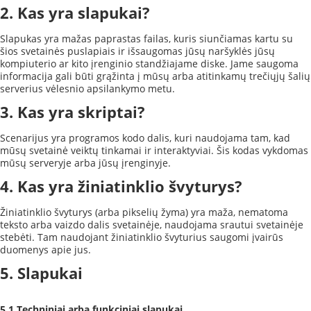
2. Kas yra slapukai?
Slapukas yra mažas paprastas failas, kuris siunčiamas kartu su
šios svetainės puslapiais ir išsaugomas jūsų naršyklės jūsų
kompiuterio ar kito įrenginio standžiajame diske. Jame saugoma
informacija gali būti grąžinta į mūsų arba atitinkamų trečiųjų šalių
serverius vėlesnio apsilankymo metu.
3. Kas yra skriptai?
Scenarijus yra programos kodo dalis, kuri naudojama tam, kad
mūsų svetainė veiktų tinkamai ir interaktyviai. Šis kodas vykdomas
mūsų serveryje arba jūsų įrenginyje.
4. Kas yra žiniatinklio švyturys?
Žiniatinklio švyturys (arba pikselių žyma) yra maža, nematoma
teksto arba vaizdo dalis svetainėje, naudojama srautui svetainėje
stebėti. Tam naudojant žiniatinklio švyturius saugomi įvairūs
duomenys apie jus.
5. Slapukai
5.1 Techniniai arba funkciniai slapukai