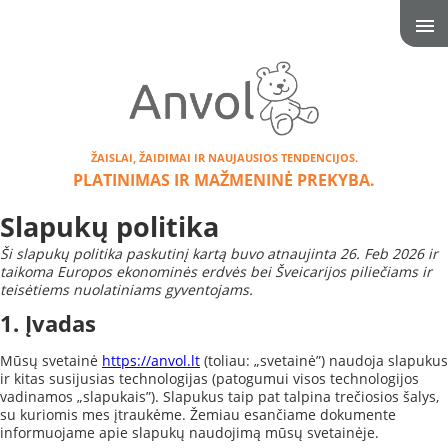
ŽAISLAI, ŽAIDIMAI IR NAUJAUSIOS TENDENCIJOS.
PLATINIMAS IR MAŽMENINĖ PREKYBA.
Slapukų politika
Ši slapukų politika paskutinį kartą buvo atnaujinta 26. Feb 2026 ir
taikoma Europos ekonominės erdvės bei Šveicarijos piliečiams ir
teisėtiems nuolatiniams gyventojams.
1. Įvadas
Mūsų svetainė
https://anvol.lt
(toliau: „svetainė”) naudoja slapukus
ir kitas susijusias technologijas (patogumui visos technologijos
vadinamos „slapukais”). Slapukus taip pat talpina trečiosios šalys,
su kuriomis mes įtraukėme. Žemiau esančiame dokumente
informuojame apie slapukų naudojimą mūsų svetainėje.