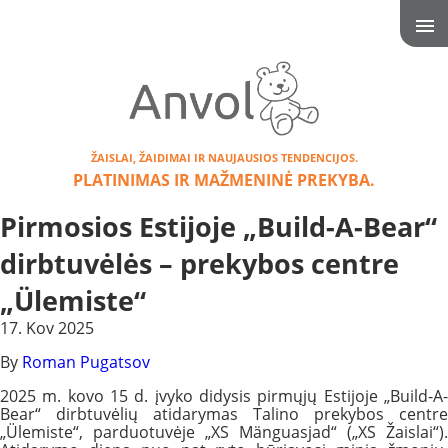
ŽAISLAI, ŽAIDIMAI IR NAUJAUSIOS TENDENCIJOS.
PLATINIMAS IR MAŽMENINĖ PREKYBA.
Pirmosios Estijoje „Build-A-Bear“
dirbtuvėlės – prekybos centre
„Ülemiste“
17. Kov 2025
By
Roman Pugatsov
2025 m. kovo 15 d. įvyko didysis pirmųjų Estijoje „Build-A-
Bear“ dirbtuvėlių atidarymas Talino prekybos centre
„Ülemiste“, parduotuvėje „XS Mänguasjad“ („XS Žaislai“).