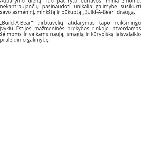
Atidarymo dieną nuo pat ryto būriavosi minia žmonių,
nekantraujančių pasinaudoti unikalia galimybe susikurti
savo asmeninį, minkštą ir pūkuotą „Build-A-Bear“ draugą.
„Build-A-Bear“ dirbtuvėlių atidarymas tapo reikšmingu
įvykiu Estijos mažmeninės prekybos rinkoje, atverdamas
šeimoms ir vaikams naują, smagią ir kūrybišką laisvalaikio
praleidimo galimybę.