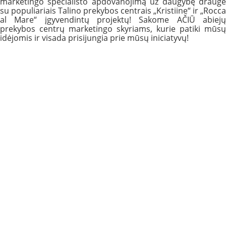
marketingo specialisto apdovanojimą už daugybę drauge
su populiariais Talino prekybos centrais „Kristiine“ ir „Rocca
al Mare“ įgyvendintų projektų! Sakome AČIŪ abiejų
prekybos centrų marketingo skyriams, kurie patiki mūsų
idėjomis ir visada prisijungia prie mūsų iniciatyvų!