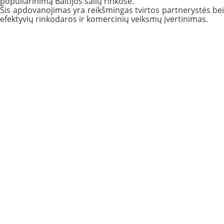
populiarinimą Baltijos šalių rinkose.
Šis apdovanojimas yra reikšmingas tvirtos partnerystės bei
efektyvių rinkodaros ir komercinių veiksmų įvertinimas.