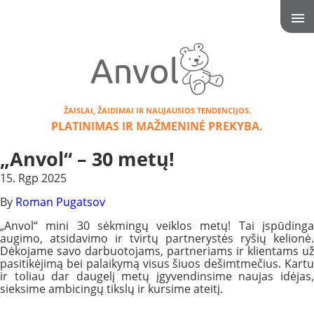
ŽAISLAI, ŽAIDIMAI IR NAUJAUSIOS TENDENCIJOS.
PLATINIMAS IR MAŽMENINĖ PREKYBA.
„Anvol“ – 30 metų!
15. Rgp 2025
By
Roman Pugatsov
„Anvol“ mini 30 sėkmingų veiklos metų! Tai įspūdinga
augimo, atsidavimo ir tvirtų partnerystės ryšių kelionė.
Dėkojame savo darbuotojams, partneriams ir klientams už
pasitikėjimą bei palaikymą visus šiuos dešimtmečius. Kartu
ir toliau dar daugelį metų įgyvendinsime naujas idėjas,
sieksime ambicingų tikslų ir kursime ateitį.